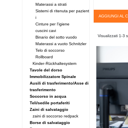
Materassi a strati
Sistemi di ritenuta per pazient
AGGIUNGI AL 
i
Cinture per l'igiene
cuscini cavi
Visualizzati 1-3 s
Binario del sotto vuodo
Materassi a vuoto Schnitzler
Telo di soccorso
Rollboard
Kinder-Rückhaltesystem
Tavole del dorso
Immobilizzatore Spinale
Ausili di trasferimento/Asse di
trasferimento
Soccorso in acqua
Teli/sedile portaferiti
Zaini di salvataggio
zaini di soccorso redpack
Borse di salvataggio