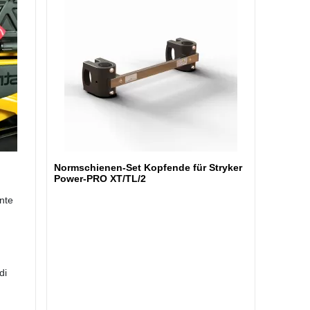
Normschienen-Set Kopfende für Stryker
Power-PRO XT/TL/2
ente
di