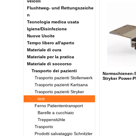
veicoli
Fluchtweg- und Rettungszeiche
n
Tecnologia medica usata
Igiene/Disinfezione
Nuove Uscite
Tempo libero all'aperto
Materiale di cura
Materiale per la pratica
Materiale di soccorso
Trasporto dei pazienti
Normschienen-Se
Trasporto pazienti Stollenwerk
Stryker Power-
Trasporto pazienti Kartsana
Trasporto pazienti Stryker
test
Ferno Patiententransport
Barelle a cucchiaio
Treppenstühle
Trasporto
Prodotti salvataggio Schnitzler