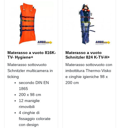
Materasso a vuoto 816K-
Materasso a vuoto
TV- Hygiene+
Schnitzler 824 K-TV-H+
Materasso sottovuoto
Materasso sottovuoto con
Schnitzler multicamera in
imbottitura Thermo-Visko
ticking
e cinghie igieniche 98 x
secondo DIN EN
200 cm
1865
200 x 98 cm
12 maniglie
rimovibili
4 cinghie di
fissaggio colorate
con design