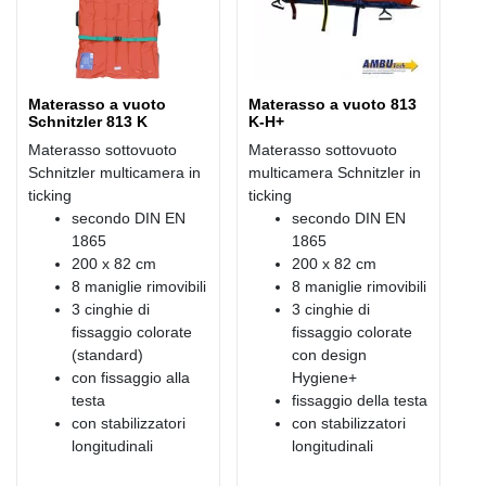
Materasso a vuoto
Materasso a vuoto 813
Schnitzler 813 K
K-H+
Materasso sottovuoto
Materasso sottovuoto
Schnitzler multicamera in
multicamera Schnitzler in
ticking
ticking
secondo DIN EN
secondo DIN EN
1865
1865
200 x 82 cm
200 x 82 cm
8 maniglie rimovibili
8 maniglie rimovibili
3 cinghie di
3 cinghie di
fissaggio colorate
fissaggio colorate
(standard)
con design
con fissaggio alla
Hygiene+
testa
fissaggio della testa
con stabilizzatori
con stabilizzatori
longitudinali
longitudinali