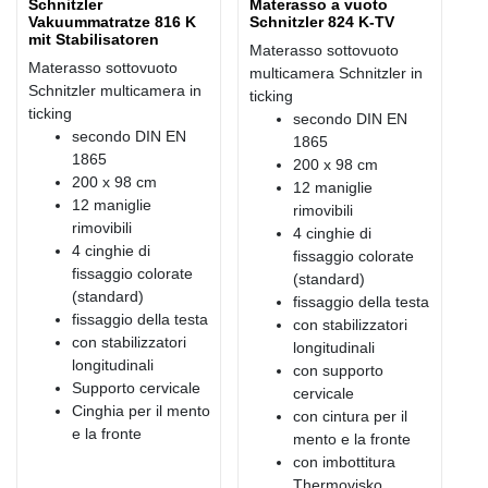
Schnitzler
Materasso a vuoto
Vakuummatratze 816 K
Schnitzler 824 K-TV
mit Stabilisatoren
Materasso sottovuoto
Materasso sottovuoto
multicamera Schnitzler in
Schnitzler multicamera in
ticking
ticking
secondo DIN EN
secondo DIN EN
1865
1865
200 x 98 cm
200 x 98 cm
12 maniglie
12 maniglie
rimovibili
rimovibili
4 cinghie di
4 cinghie di
fissaggio colorate
fissaggio colorate
(standard)
(standard)
fissaggio della testa
fissaggio della testa
con stabilizzatori
con stabilizzatori
longitudinali
longitudinali
con supporto
Supporto cervicale
cervicale
Cinghia per il mento
con cintura per il
e la fronte
mento e la fronte
con imbottitura
Thermovisko