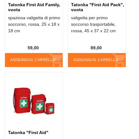
Tatonka First Aid Family,
Tatonka "First Aid Pack",
vuota
vuota
spaziosa valigetta di primo
valigetta per primo
soccorso, rossa, 25 x 18 x
soccorso trasportabile,
18 cm
rossa, 45 x 37 x 22 cm
59,00
89,00
AGGIUNGI AL CARRELLO
AGGIUNGI AL CARRELLO
Tatonka "First Aid"