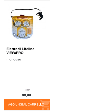
Elettrodi Lifeline
VIEW/PRO
monouso
From
98,00
AGGIUNGI AL CARRELLO