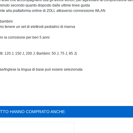
 testo che accompagnano tutti gli avvisi sonori, per agevolare la comprensione delle
inuto secondo quanto disposto dalle ultime linee guida
tamente alla piattaforma online di ZOLL attraverso connessione WLAN
 bambini
 tenere un set di elettrodi pediatrici di riserva
tro la corrosione per ben 5 anni
ti: 120 J, 150 J, 200 J; Bambini: 50 J, 75 J, 85 J)
e/Inglese la lingua di base può essere selezionata
OTTO HANNO COMPRATO ANCHE: