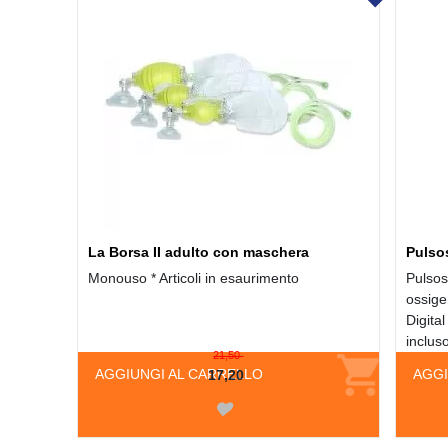
La Borsa II adulto con maschera
Pulso
Monouso * Articoli in esaurimento
Pulsos
ossige
Digita
incluso
21,50
AGGIUNGI AL CARRELLO
AGGI
17,20