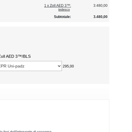
1 x Zoll AED 3™:
3.480,00
tedesco
Subtotale:
3.480,00
 Zoll AED 3™/BLS
295,00