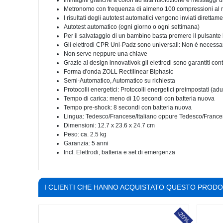
Immagini grafiche a colori ad alta risoluzione e messaggi di
Metronomo con frequenza di almeno 100 compressioni al m
I risultati degli autotest automatici vengono inviati diret
Autotest automatico (ogni giorno o ogni settimana)
Per il salvataggio di un bambino basta premere il pulsante
Gli elettrodi CPR Uni-Padz sono universali: Non è necessario
Non serve neppure una chiave
Grazie al design innovativok gli elettrodi sono garantiti con
Forma d'onda ZOLL Rectilinear Biphasic
Semi-Automatico, Automatico su richiesta
Protocolli energetici: Protocolli energetici preimpostati (adul
Tempo di carica: meno di 10 secondi con batteria nuova
Tempo pre-shock: 8 secondi con batteria nuova
Lingua: Tedesco/Francese/Italiano oppure Tedesco/Frances
Dimensioni: 12.7 x 23.6 x 24.7 cm
Peso: ca. 2.5 kg
Garanzia: 5 anni
Incl. Elettrodi, batteria e set di emergenza
I CLIENTI CHE HANNO ACQUISTATO QUESTO PROD
-20%