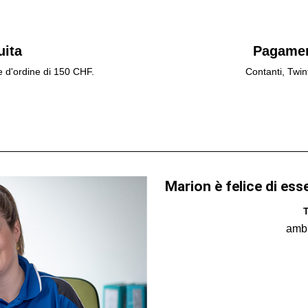
uita
Pagamen
e d'ordine di 150 CHF.
Contanti, Twin
Marion è felice di ess
T
amb