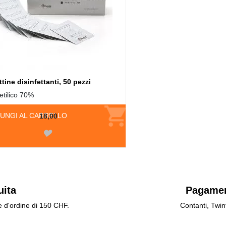
ttine disinfettanti, 50 pezzi
 etilico 70%
UNGI AL CARRELLO
18,00
uita
Pagamen
e d'ordine di 150 CHF.
Contanti, Twin