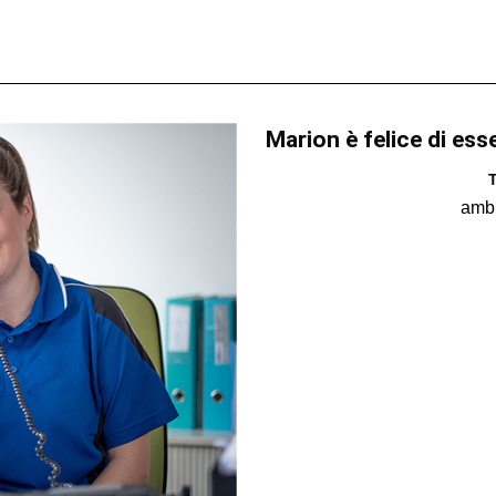
Marion è felice di ess
T
amb