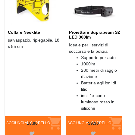
Collare Necklite
Proiettore Suprabeam S2
LED 300lm
salvaspazio, ripiegabile, 18
Ideale per i servizi di
x 55 cm
soccorso e la polizia
Supporto per auto
1000lm
280 metri di raggio
d'azione
Batteria agli ioni di
litio
incl. 1x cono
luminoso rosso in
silicone
AGGIUNGI AL CARRELLO
18,00
AGGIUNGI AL CARRELLO
59,90