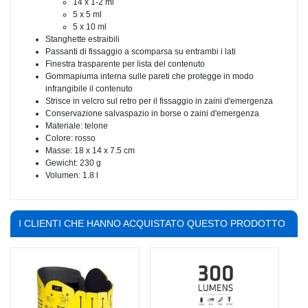
14 x 1-2 ml
5 x 5 ml
5 x 10 ml
Stanghette estraibili
Passanti di fissaggio a scomparsa su entrambi i lati
Finestra trasparente per lista del contenuto
Gommapiuma interna sulle pareti che protegge in modo
infrangibile il contenuto
Strisce in velcro sul retro per il fissaggio in zaini d'emergenza
Conservazione salvaspazio in borse o zaini d'emergenza
Materiale: telone
Colore: rosso
Masse: 18 x 14 x 7.5 cm
Gewicht: 230 g
Volumen: 1.8 l
I CLIENTI CHE HANNO ACQUISTATO QUESTO PRODOTTO
HANNO COMPRATO ANCHE: