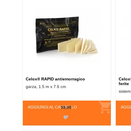
Celox® RAPID antiemorragico
Celox®
ferite
garza, 1.5 m x 7.6 cm
sistem
AGGIUNGI AL CARRELLO
AGGI
59,00