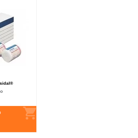
sidal®
co
O