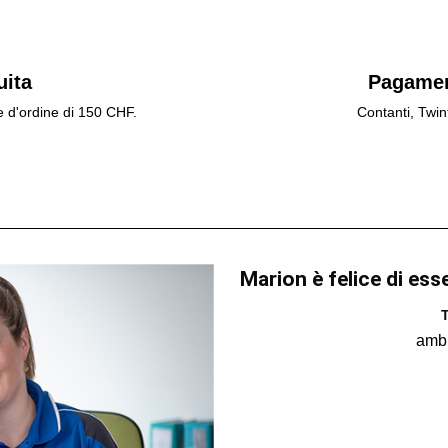
uita
Pagamen
e d'ordine di 150 CHF.
Contanti, Twin
Marion è felice di ess
T
amb