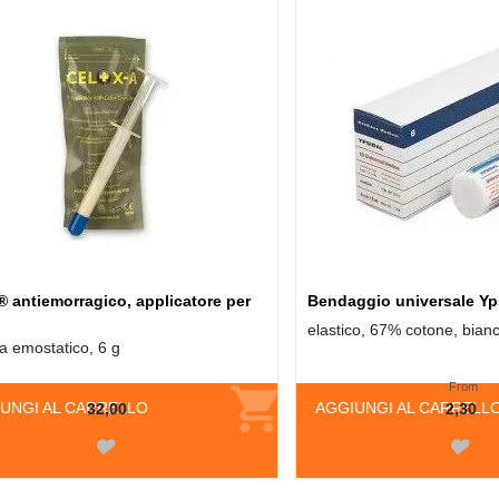
 antiemorragico, applicatore per
Bendaggio universale Yp
elastico, 67% cotone, bian
a emostatico, 6 g
From
UNGI AL CARRELLO
AGGIUNGI AL CARRELL
32,00
2,30