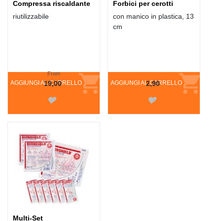
Compressa riscaldante
Forbici per cerotti
riutilizzabile
con manico in plastica, 13
cm
From
AGGIUNGI AL CARRELLO
19,00
AGGIUNGI AL CARRELLO
2,90
Multi-Set