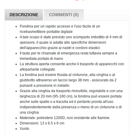
DESCRIZIONE
COMMENTI (0)
Fondina per un rapido accesso e l'uso facile di un
ricetrasmettitore portatile digitale
A tale scopo è stato previsto uno scomparto imbottito di 4 mm di
spessore, il quale si adatta alle specifiche dimensioni
dell'apparecchio grazie ai nastri e cordoni elastici
Il tasto per le chiamate di emergenza resta tuttavia sempre a
immediata portata di mano
La struttura aperta consente anche il trasporto di apparecchi con
altoparlante collegato
La fondina può essere fissata al cinturone, alla cinghia o al
giubbotto attraverso un laccio largo 38 mm - assicurato da 2
pulsanti a pressione in metallo
Grazie alla cinghia da trasporto rimovibile, regolabile e con una
larghezza di 20 mm (95-180 cm), la fondina può essere portata
anche sulle spalle o a tracolla ed è pertanto pronta all'uso
indipendentemente dalla presenza o meno di un cinturone o di
una cinghia
Materiale: poliestere 1200D, non resistente alle fiamme
Dimensioni: 13 x 6.5 x 6 cm
Vuoto