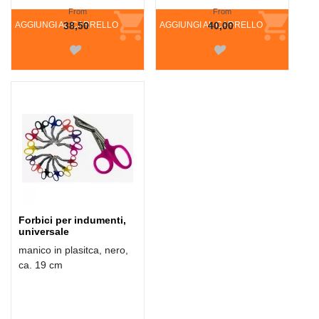
From
From
AGGIUNGI AL CARRELLO
38,50
AGGIUNGI AL CARRELLO
40,00
Forbici per indumenti,
universale
manico in plasitca, nero,
ca. 19 cm