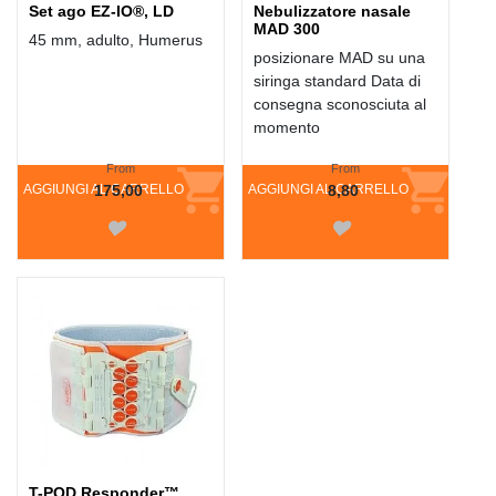
Set ago EZ-IO®, LD
Nebulizzatore nasale
MAD 300
45 mm, adulto, Humerus
posizionare MAD su una
siringa standard Data di
consegna sconosciuta al
momento
From
From
AGGIUNGI AL CARRELLO
175,00
AGGIUNGI AL CARRELLO
8,80
T-POD Responder™