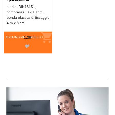
Ypsisave® M
sterile, DIN13151,
compressa: 8 x 10 cm,
benda elastica di fissaggio:
4 m x 8 cm
AGGIUNGI AL CARRELLO
1,30