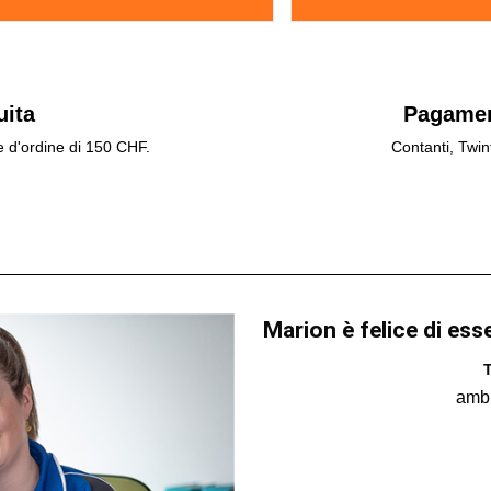
uita
Pagamen
e d'ordine di 150 CHF.
Contanti, Twin
Marion è felice di ess
T
amb