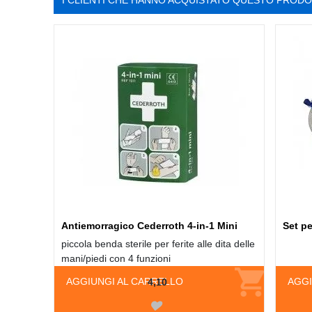
I CLIENTI CHE HANNO ACQUISTATO QUESTO PROD
Antiemorragico Cederroth 4-in-1 Mini
Set p
piccola benda sterile per ferite alle dita delle
mani/piedi con 4 funzioni
AGGIUNGI AL CARRELLO
AGGI
4,10