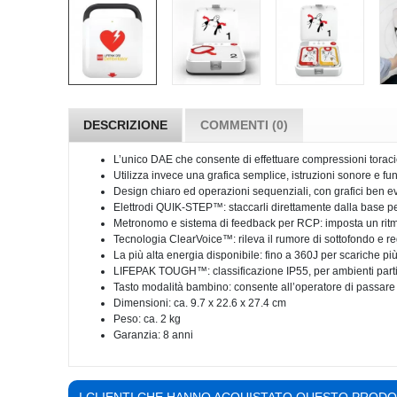
DESCRIZIONE
COMMENTI (0)
L’unico DAE che consente di effettuare compressioni toraci
Utilizza invece una grafica semplice, istruzioni sonore e fu
Design chiaro ed operazioni sequenziali, con grafici ben evi
Elettrodi QUIK-STEP™: staccarli direttamente dalla base p
Metronomo e sistema di feedback per RCP: imposta un ritmo 
Tecnologia ClearVoice™: rileva il rumore di sottofondo e reg
La più alta energia disponibile: fino a 360J per scariche più
LIFEPAK TOUGH™: classificazione IP55, per ambienti part
Tasto modalità bambino: consente all’operatore di passare 
Dimensioni: ca. 9.7 x 22.6 x 27.4 cm
Peso: ca. 2 kg
Garanzia: 8 anni