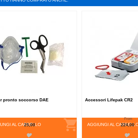
OTTO HANNO COMPRATO ANCHE:
er pronto soccorso DAE
Accessori Lifepak CR2
From
UNGI AL CARRELLO
AGGIUNGI AL CARRELL
25,00
224,00