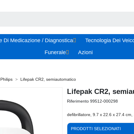
e Di Medicazione / Diagnostica
Tecnologia Dei Veic
Funerale
Azioni
Philips
Lifepak CR2, semiautomatico
Lifepak CR2, semia
Riferimento
99512-000298
defibrillatore, 9.7 x 22.6 x 27.4 cm,
PRODOTTI SELEZIONATI