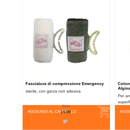
Fasciatura di compressione Emergency
Coton
Algina
sterile, con garza non adesiva
Per ar
superfi
From
AGGIUNGI AL CARRELLO
AGGI
14,00