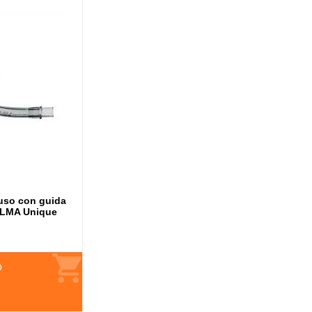
uso con guida
e LMA Unique
O