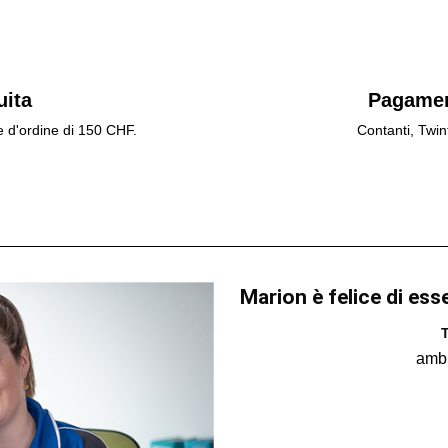
uita
Pagamen
e d'ordine di 150 CHF.
Contanti, Twin
Marion è felice di ess
T
amb