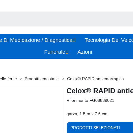
e Di Medicazione / Diagnostica
Tecnologia Dei Veic
Funerale
Azioni
lle ferite
Prodotti emostatici
Celox® RAPID antiemorragico
Celox® RAPID anti
Riferimento
FG08839021
garza, 1.5 m x 7.6 cm
PRODOTTI SELEZIONATI