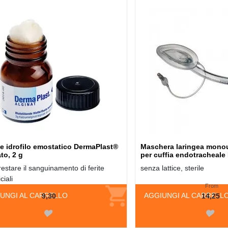
e idrofilo emostatico DermaPlast®
Maschera laringea mono
to, 2 g
per cuffia endotracheal
restare il sanguinamento di ferite
senza lattice, sterile
ciali
From
UNGI AL CARRELLO
AGGIUNGI AL CARRELL
9,30
14,25