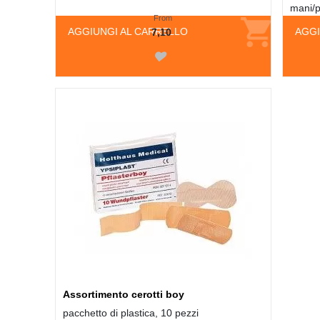
mani/p
From
AGGIUNGI AL CARRELLO
AGGI
7,10
Assortimento cerotti boy
pacchetto di plastica, 10 pezzi