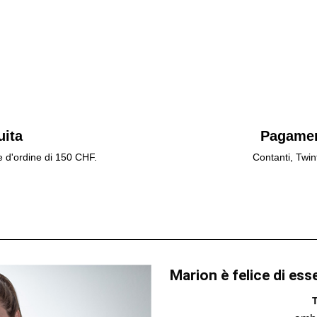
uita
Pagamen
e d'ordine di 150 CHF.
Contanti, Twin
Marion è felice di ess
T