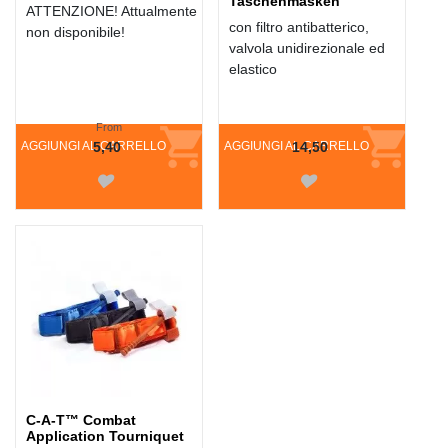
Taschenmasken
ATTENZIONE! Attualmente
con filtro antibatterico,
non disponibile!
valvola unidirezionale ed
elastico
From
AGGIUNGI AL CARRELLO
5,40
AGGIUNGI AL CARRELLO
14,50
C-A-T™ Combat
Application Tourniquet