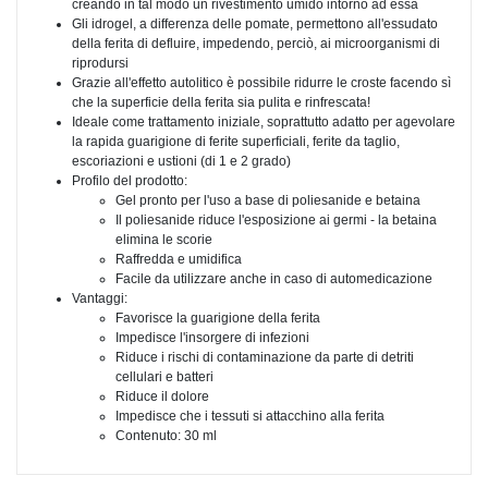
creando in tal modo un rivestimento umido intorno ad essa
Gli idrogel, a differenza delle pomate, permettono all'essudato
della ferita di defluire, impedendo, perciò, ai microorganismi di
riprodursi
Grazie all'effetto autolitico è possibile ridurre le croste facendo sì
che la superficie della ferita sia pulita e rinfrescata!
Ideale come trattamento iniziale, soprattutto adatto per agevolare
la rapida guarigione di ferite superficiali, ferite da taglio,
escoriazioni e ustioni (di 1 e 2 grado)
Profilo del prodotto:
Gel pronto per l'uso a base di poliesanide e betaina
Il poliesanide riduce l'esposizione ai germi - la betaina
elimina le scorie
Raffredda e umidifica
Facile da utilizzare anche in caso di automedicazione
Vantaggi:
Favorisce la guarigione della ferita
Impedisce l'insorgere di infezioni
Riduce i rischi di contaminazione da parte di detriti
cellulari e batteri
Riduce il dolore
Impedisce che i tessuti si attacchino alla ferita
Contenuto: 30 ml