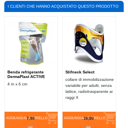
I CLIENTI CHE HANNO ACQUISTATO QUESTO PRODOTTO
HANNO COMPRATO ANCHE:
Benda refrigerante
Stifneck Select
DermaPlast ACTIVE
collare di immobilizzazione
4 m x 6 cm
variabile per adulti, senza
lattice, radiotrasparente ai
raggi X
AGGIUNGI AL CARRELLO
7,90
AGGIUNGI AL CARRELLO
16,80