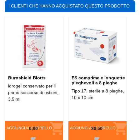
I CLIENTI CHE HANNO ACQUISTATO QUESTO PRODOTTO
HANNO COMPRATO ANCHE:
Burnshield Blotts
ES comprime e longuette
pieghevoli a 8 pieghe
idrogel conservato per il
Tipo 17, sterile a 8 pieghe,
primo soccorso di ustioni,
10 x 10 cm
3.5 ml
AGGIUNGI AL CARRELLO
0,80
AGGIUNGI AL CARRELLO
30,50