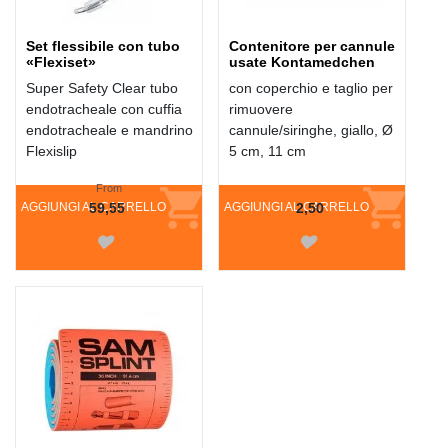
Set flessibile con tubo
Contenitore per cannule
«Flexiset»
usate Kontamedchen
Super Safety Clear tubo
con coperchio e taglio per
endotracheale con cuffia
rimuovere
endotracheale e mandrino
cannule/siringhe, giallo, Ø
Flexislip
5 cm, 11 cm
From
AGGIUNGI AL CARRELLO
59,55
AGGIUNGI AL CARRELLO
2,50