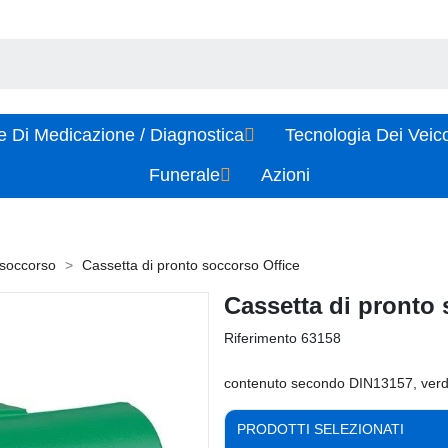
e Di Medicazione / Diagnostica
Tecnologia Dei Veic
Funerale
Azioni
 soccorso
Cassetta di pronto soccorso Office
Cassetta di pronto 
Riferimento
63158
contenuto secondo DIN13157, verde
PRODOTTI SELEZIONATI