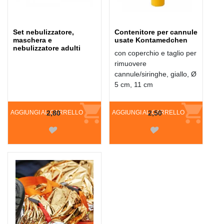
Set nebulizzatore,
Contenitore per cannule
maschera e
usate Kontamedchen
nebulizzatore adulti
con coperchio e taglio per
rimuovere
cannule/siringhe, giallo, Ø
5 cm, 11 cm
AGGIUNGI AL CARRELLO
2,80
AGGIUNGI AL CARRELLO
2,50