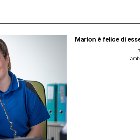
Marion è felice di ess
T
amb