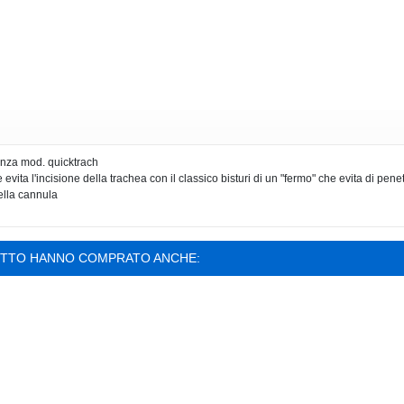
genza mod. quicktrach
ita l'incisione della trachea con il classico bisturi di un "fermo" che evita di pene
della cannula
OTTO HANNO COMPRATO ANCHE: