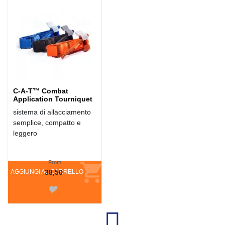
C-A-T™ Combat
Application Tourniquet
sistema di allacciamento
semplice, compatto e
leggero
From
AGGIUNGI AL CARRELLO
38,50