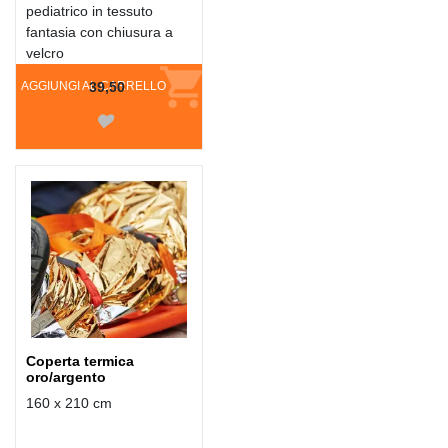
pediatrico in tessuto
fantasia con chiusura a
velcro
AGGIUNGI AL CARRELLO
39,50
Coperta termica
oro/argento
160 x 210 cm