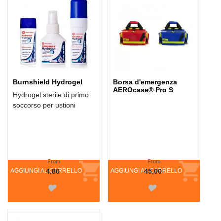
Burnshield Hydrogel
Borsa d'emergenza
AEROcase® Pro S
Hydrogel sterile di primo
soccorso per ustioni
From
From
AGGIUNGI AL CARRELLO
4,80
AGGIUNGI AL CARRELLO
45,00