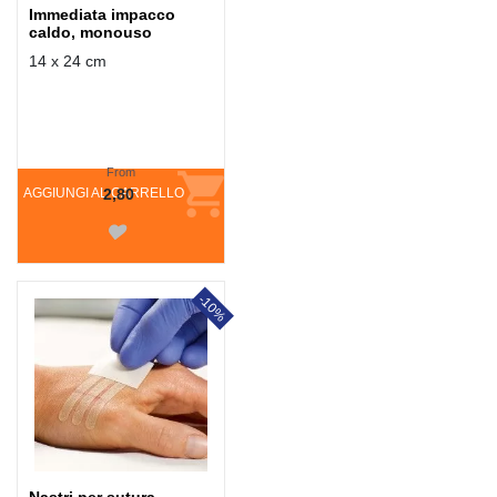
Immediata impacco
caldo, monouso
14 x 24 cm
From
AGGIUNGI AL CARRELLO
2,80
-10%