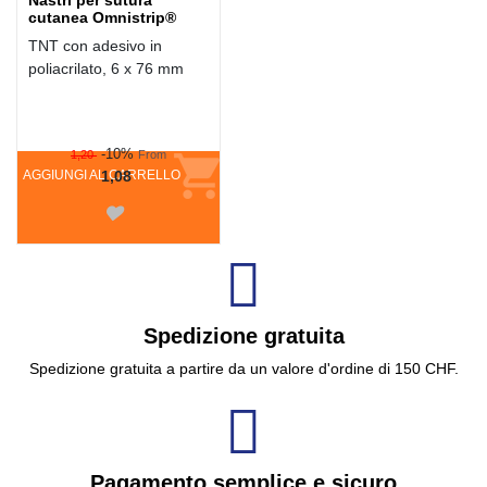
Nastri per sutura
cutanea Omnistrip®
TNT con adesivo in
poliacrilato, 6 x 76 mm
-10%
1,20
From
AGGIUNGI AL CARRELLO
1,08
Spedizione gratuita
Spedizione gratuita a partire da un valore d'ordine di 150 CHF.
Pagamento semplice e sicuro