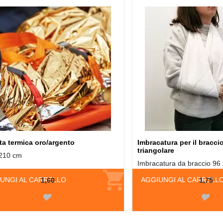
ta termica oro/argento
Imbracatura per il bracci
triangolare
 210 cm
Imbracatura da braccio 96
UNGI AL CARRELLO
AGGIUNGI AL CARRELL
1,60
1,75