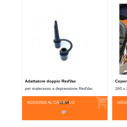
Adattatore doppio RedVac
Coper
per materasso a depressione RedVac
160 x
AGGIUNGI AL CARRELLO
AGGI
12,50