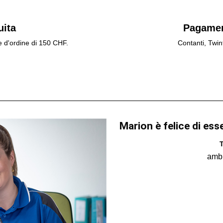
uita
Pagamen
e d'ordine di 150 CHF.
Contanti, Twin
Marion è felice di ess
T
amb