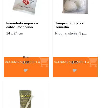
Immediata impacco
Tamponi di garza
caldo, monouso
Temedia
14 x 24 cm
Prugna, sterile, 3 pz.
From
AGGIUNGI AL CARRELLO
2,80
AGGIUNGI AL CARRELLO
1,05