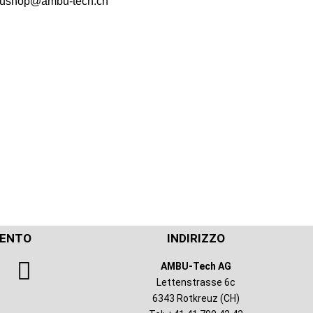
ushop@ambu-tech.ch
MENTO
INDIRIZZO
AMBU-Tech AG
Lettenstrasse 6c
6343 Rotkreuz (CH)